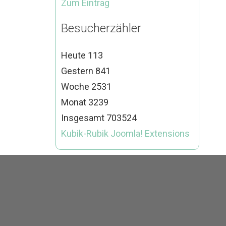
Zum Eintrag
Besucherzähler
Heute
113
Gestern
841
Woche
2531
Monat
3239
Insgesamt
703524
Kubik-Rubik Joomla! Extensions