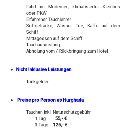
Rundfahrt durch die westliche Wüste
Fahrt im Modernen, klimatisierter Kleinbus
oder PKW
Kairo und die Oase Fayum
Erfahrener Tauchlehrer
Reisen Ägypten individuell
Softgetränke, Wasser, Tee, Kaffe auf dem
Schiff
Reise - Mystisches Kairo
Mittagessen auf dem Schiff
Tauchausrüstung
Reise - Mystisches Ägypten
Abholung vom / Rückbringung zum Hotel
Erlebnis Reise Kairo - Pyramiden
Fünf Tage Nil Kultur Erlebnis
Nicht Inklusive Leistungen
Nil - Feluken Erlebnis Fahrt
Trinkgelder
Luxor mit dem Fahrrad
Luxor mit Esel und Fahrrad
Preise pro Person ab Hurghada
Abu Simbel und Assuan Individuell
Tauchen inkl. Naturschutzgebühr
Transfers
1 Tag
55,- €
3 Tage
125,- €.
Kontakt