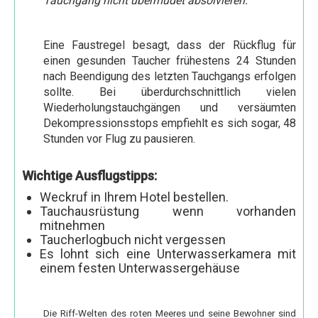
Tauchgang nicht übermüdet absolvieren.
Kairo und die Oase Fayum 3 Tage
Kairo und Alexandria 3 Tage
Eine Faustregel besagt, dass der Rückflug für
Abu Simbel und Assuan Individuell
einen gesunden Taucher frühestens 24 Stunden
nach Beendigung des letzten Tauchgangs erfolgen
Ab Luxor
sollte. Bei überdurchschnittlich vielen
Karnak und Luxor Tempel
Wiederholungstauchgängen und versäumten
Dekompressionsstops empfiehlt es sich sogar, 48
Tal der Könige und Hatschepsut Tempel
Stunden vor Flug zu pausieren.
Erlebnistour Theben west
Wichtige Ausflugstipps:
Esna & Edfu Tempel
Weckruf in Ihrem Hotel bestellen.
Dendera und Abydos Tempel
Tauchausrüstung wenn vorhanden
mitnehmen
Sound & Licht Show am Karnak Tempel
Taucherlogbuch nicht vergessen
Fahrt im Heißluftballon
Es lohnt sich eine Unterwasserkamera mit
einem festen Unterwassergehäuse
Kamelreiten in Theben West
Ab Assuan
Die Riff-Welten des roten Meeres und seine Bewohner sind