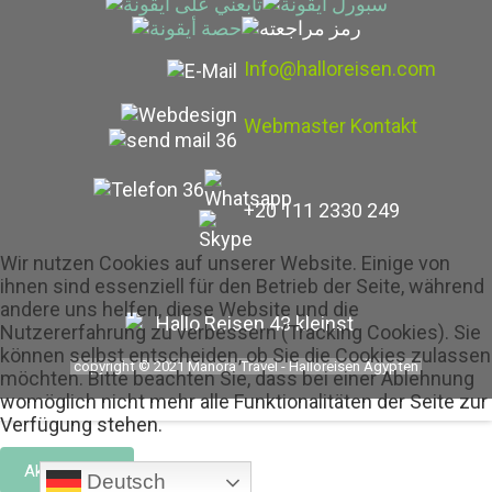
Info@halloreisen.com
Webmaster Kontakt
+20 111 2330 249
Wir nutzen Cookies auf unserer Website. Einige von
ihnen sind essenziell für den Betrieb der Seite, während
andere uns helfen, diese Website und die
Nutzererfahrung zu verbessern (Tracking Cookies). Sie
können selbst entscheiden, ob Sie die Cookies zulassen
copyright © 2021 Manora Travel - Halloreisen Ägypten
möchten. Bitte beachten Sie, dass bei einer Ablehnung
womöglich nicht mehr alle Funktionalitäten der Seite zur
Verfügung stehen.
Akzeptieren
Deutsch