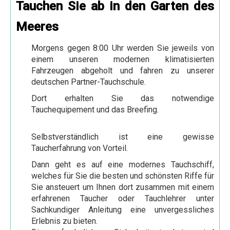
Tauchen Sie ab in den Garten des
Nassersee Kreuzfahrten
Meeres
4 Tage Nassersee Kreuzfahrt
Morgens gegen 8:00 Uhr werden Sie jeweils von
5 Tage Nassersee Kreuzfahrt
einem unseren modernen klimatisierten
8 Tage Nassersee Kreuzfahrt
Fahrzeugen abgeholt und fahren zu unserer
deutschen Partner-Tauchschule.
Ausflüge
Dort erhalten Sie das notwendige
Ab Hurghada
Tauchequipement und das Breefing.
Hurghada
Selbstverständlich ist eine gewisse
Stadtrundfahrt Hurghada
Taucherfahrung von Vorteil.
Sharm El Naga per Kleinbus
Dann geht es auf eine modernes Tauchschiff,
Bootsausflüge rotes Meer
welches für Sie die besten und schönsten Riffe für
Sie ansteuert um Ihnen dort zusammen mit einem
Delphin Tour
erfahrenen Taucher oder Tauchlehrer unter
Sachkundiger Anleitung eine unvergessliches
Giftun Insel
Erlebnis zu bieten.
Paradies Insel