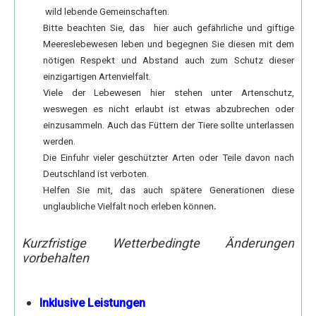
Elephantine Insel
wild lebende Gemeinschaften.
Bitte beachten Sie, das hier auch gefährliche und giftige
Philae-Tempel - Staudamm - Unvollendeter Obelisk
Meereslebewesen leben und begegnen Sie diesen mit dem
Nubisches Museum
nötigen Respekt und Abstand auch zum Schutz dieser
einzigartigen Artenvielfalt.
Motorbootfahrt zum nubischen Dorf
Viele der Lebewesen hier stehen unter Artenschutz,
Simeonskloster
weswegen es nicht erlaubt ist etwas abzubrechen oder
einzusammeln. Auch das Füttern der Tiere sollte unterlassen
Abu Simbel mit dem Auto
werden.
Ab Alexandria Hafen
Die Einfuhr vieler geschützter Arten oder Teile davon nach
Deutschland ist verboten.
Alexandria Tagestour
Helfen Sie mit, das auch spätere Generationen diese
.
Kairo Tagestour
unglaubliche Vielfalt noch erleben können
2 Tage Kairo und Pyramiden
Kurzfristige Wetterbedingte Änderungen
Ab Safaga Hafen
vorbehalten
Wüsten und Oasen
Inklusive Leistungen
Von Luxor in die Oase Kharga