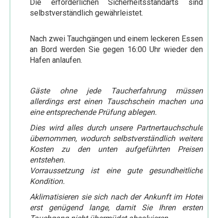
Die erforderlichen Sicherheitsstandarts sind
selbstverständlich gewährleistet.
Meer und Sterne
Tauchen am Riff
Nach zwei Tauchgängen und einem leckeren Essen
an Bord werden Sie gegen 16:00 Uhr wieder den
Ausflüge in die Wüste
Hafen anlaufen.
Wüstensafari mit dem Geländewagen
Mit Quadrunnern durch die Wüste
Gäste ohne jede Taucherfahrung müssen
Ausflüge nach Luxor
allerdings erst einen Tauschschein machen und
eine entsprechende Prüfung ablegen.
Luxor 1 Tag mit dem Kleinbus
Dies wird alles durch unsere Partnertauchschule
Luxor 2 Tage mit dem Kleinbus
übernommen, wodurch selbstverständlich weitere
Kosten zu den unten aufgeführten Preisen
Ausflüge nach Kairo
entstehen.
Kairo 1 oder 2 Tage per Flug
Vorraussetzung ist eine gute gesundheitliche
Kondition.
Kairo 1 Tag mit dem Kleinbus
Aklimatisieren sie sich nach der Ankunft im Hotel
Kairo 2 Tage mit dem Kleinbus
erst genügend lange, damit Sie Ihren ersten