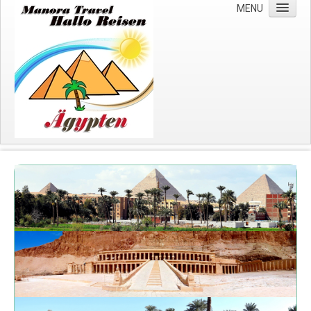
MENU
Start
Über uns
Wichtige Hinweise
Impressum
Datenschutzerklärung
Kreuzfahrten
Nilkreuzfahrten