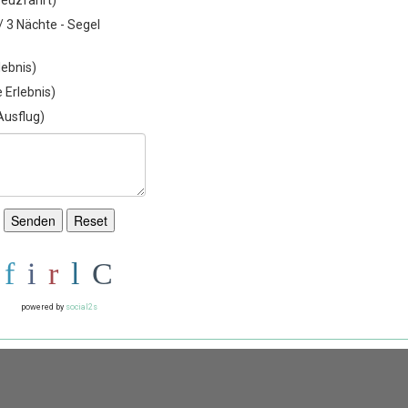
 / 3 Nächte - Segel
lebnis)
 Erlebnis)
Ausflug)
powered by
social2s