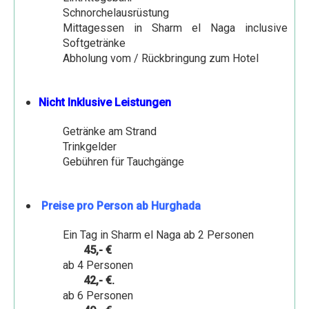
Rundfahrt durch die westliche Wüste
Schnorchelausrüstung
Mittagessen in Sharm el Naga inclusive
Kairo und die Oase Fayum
Softgetränke
Abholung vom / Rückbringung zum Hotel
Reisen Ägypten individuell
Reise - Mystisches Kairo
Nicht Inklusive Leistungen
Reise - Mystisches Ägypten
Getränke am Strand
Erlebnis Reise Kairo - Pyramiden
Trinkgelder
Fünf Tage Nil Kultur Erlebnis
Gebühren für Tauchgänge
Nil - Feluken Erlebnis Fahrt
Luxor mit dem Fahrrad
Preise pro Person ab Hurghada
Luxor mit Esel und Fahrrad
Ein Tag in Sharm el Naga ab 2 Personen
45,- €
Abu Simbel und Assuan Individuell
ab 4 Personen
Transfers
42,- €.
ab 6 Personen
Kontakt