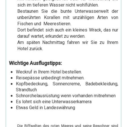
Kairo und die Oase Fayum 3 Tage
sich im tieferen Wasser nicht wohlfühlen.
Kairo und Alexandria 3 Tage
Bestaunen Sie die bunte Unterwasserwelt der
unberührten Korallen mit unzähligen Arten von
Abu Simbel und Assuan Individuell
Fischen und Meerestieren.
Dort befindet sich auch ein kleines Wrack, das nur
Ab Luxor
darauf wartet, erkundet zu werden.
Karnak und Luxor Tempel
Am späten Nachmittag fahren wir Sie zu Ihrem
Hotel zurück.
Tal der Könige und Hatschepsut Tempel
Erlebnistour Theben west
Wichtige Ausflugstipps:
Esna & Edfu Tempel
Weckruf in Ihrem Hotel bestellen.
Reisepässe unbedingt mitnehmen.
Dendera und Abydos Tempel
Kopfbedeckung, Sonnencreme, Badebekleidung,
Strandtuch
Sound & Licht Show am Karnak Tempel
Schnorchelausrüstung wenn vorhanden mitnehmen
Fahrt im Heißluftballon
Es lohnt sich eine Unterwasserkamera
Etwas Geld in Landeswährung
Kamelreiten in Theben West
Ab Assuan
Die Riffwelten des roten Meeres und seine Bewohner sind