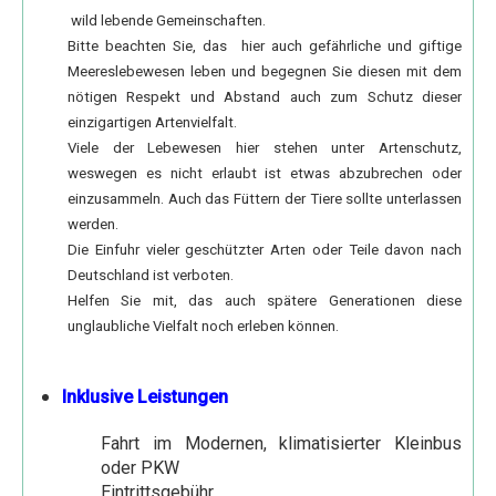
Elephantine Insel
wild lebende Gemeinschaften.
Bitte beachten Sie, das hier auch gefährliche und giftige
Philae-Tempel - Staudamm - Unvollendeter Obelisk
Meereslebewesen leben und begegnen Sie diesen mit dem
Nubisches Museum
nötigen Respekt und Abstand auch zum Schutz dieser
einzigartigen Artenvielfalt.
Motorbootfahrt zum nubischen Dorf
Viele der Lebewesen hier stehen unter Artenschutz,
Simeonskloster
weswegen es nicht erlaubt ist etwas abzubrechen oder
einzusammeln. Auch das Füttern der Tiere sollte unterlassen
Abu Simbel mit dem Auto
werden.
Ab Alexandria Hafen
Die Einfuhr vieler geschützter Arten oder Teile davon nach
Deutschland ist verboten.
Alexandria Tagestour
Helfen Sie mit, das auch spätere Generationen diese
Kairo Tagestour
unglaubliche Vielfalt noch erleben können.
2 Tage Kairo und Pyramiden
Inklusive Leistungen
Ab Safaga Hafen
Wüsten und Oasen
Fahrt im Modernen, klimatisierter Kleinbus
oder PKW
Von Luxor in die Oase Kharga
Eintrittsgebühr