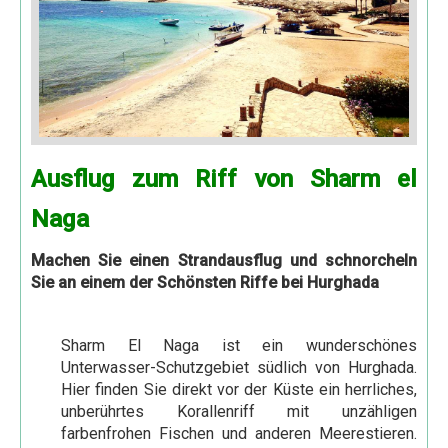
Nassersee Kreuzfahrten
4 Tage Nassersee Kreuzfahrt
5 Tage Nassersee Kreuzfahrt
8 Tage Nassersee Kreuzfahrt
Ausflüge
Ausflug zum Riff von Sharm el
Ab Hurghada
Naga
Hurghada
Machen Sie einen Strandausflug und schnorcheln
Stadtrundfahrt Hurghada
Sie an einem der Schönsten Riffe bei Hurghada
Sharm El Naga per Kleinbus
Bootsausflüge rotes Meer
Sharm El Naga ist ein wunderschönes
Unterwasser-Schutzgebiet südlich von Hurghada.
Delphin Tour
Hier finden Sie direkt vor der Küste ein herrliches,
Giftun Insel
unberührtes Korallenriff mit unzähligen
farbenfrohen Fischen und anderen Meerestieren.
Paradies Insel