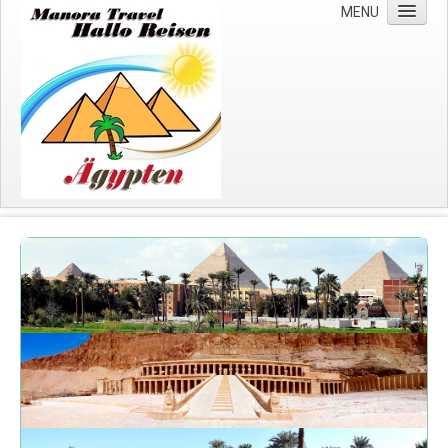
MENU
Start
Über uns
Wichtige Hinweise
Impressum
Datenschutzerklärung
Kreuzfahrten
Nilkreuzfahrten