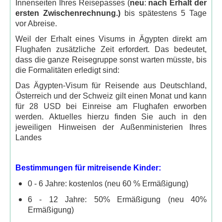
Innenseiten Ihres Reisepasses (
neu
:
nach Erhalt der
Nassersee Kreuzfahrten
ersten Zwischenrechnung.)
bis spätestens 5 Tage
vor Abreise.
4 Tage Nassersee Kreuzfahrt
Weil der Erhalt eines Visums in Ägypten direkt am
5 Tage Nassersee Kreuzfahrt
Flughafen zusätzliche Zeit erfordert. Das bedeutet,
dass die ganze Reisegruppe sonst warten müsste, bis
8 Tage Nassersee Kreuzfahrt
die Formalitäten erledigt sind:
Ausflüge
Das Ägypten-Visum für Reisende aus Deutschland,
Österreich und der Schweiz gilt einen Monat und kann
Ab Hurghada
für 28 USD bei Einreise am Flughafen erworben
Hurghada
werden. Aktuelles hierzu finden Sie auch in den
jeweiligen Hinweisen der Außenministerien Ihres
Stadtrundfahrt Hurghada
Landes
Sharm El Naga per Kleinbus
Bootsausflüge rotes Meer
Bestimmungen für mitreisende Kinder:
0 - 6 Jahre: kostenlos (neu 60 % Ermäßigung)
Delphin Tour
6 - 12 Jahre: 50% Ermäßigung (neu 40%
Giftun Insel
Ermäßigung)
Paradies Insel