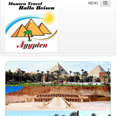
MENU
Start
Über uns
Wichtige Hinweise
Impressum
Datenschutzerklärung
Kreuzfahrten
Nilkreuzfahrten