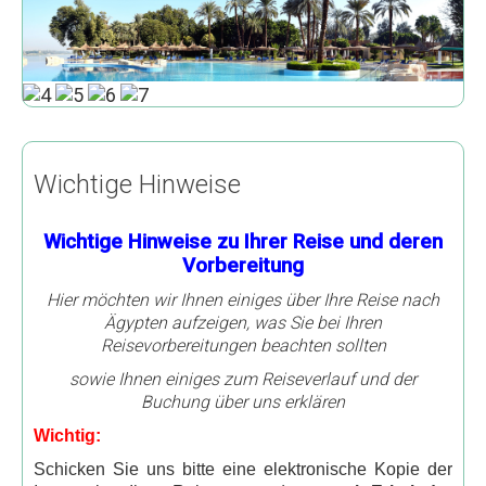
4 Tage Nilkreuzfahrt ab Assuan
5 Tage Nilkreuzfahrt ab Luxor
8 Tage Nilkreuzfahrt ab Luxor
15 Tage Nilkreuzfahrt Kairo - Assuan
Nil Kultur Erlebnis
Wichtige Hinweise
8 Tage Kairo mit Nil Kultur Erlebnis
Wichtige Hinweise zu Ihrer Reise
und deren
11 Tage Kairo mit Nil Kultur Erlebnis
Vorbereitung
14 Tage Nil Kultur-Erlebnis & baden
Hier möchten wir Ihnen einiges über Ihre Reise nach
Ägypten aufzeigen, was Sie bei Ihren
Dahabiya Classic Reisen
Reisevorbereitungen beachten sollten
Segelkreuzfahrt Luxor - Kairo
sowie Ihnen einiges zum Reiseverlauf und der
Buchung über uns erklären
Segelkreuzfahrt Luxor - Assuan
Wichtig:
Segelkreuzfahrt zum Sonnenwunder von Assuan mit
Schicken Sie uns bitte eine elektronische Kopie der
Kairo und Pyramiden