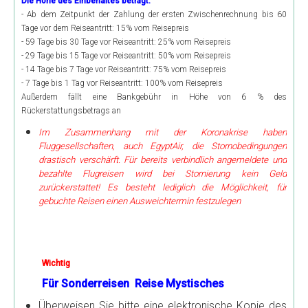
Die Höhe des Einbehaltes beträgt:
Elephantine Insel
- Ab dem Zeitpunkt der Zahlung der ersten Zwischenrechnung bis 60
Tage vor dem Reiseantritt: 15% vom Reisepreis
Philae-Tempel - Staudamm - Unvollendeter Obelisk
- 59 Tage bis 30 Tage vor Reiseantritt: 25% vom Reisepreis
Nubisches Museum
- 29 Tage bis 15 Tage vor Reiseantritt: 50% vom Reisepreis
- 14 Tage bis 7 Tage vor Reiseantritt: 75% vom Reisepreis
Motorbootfahrt zum nubischen Dorf
- 7 Tage bis 1 Tag vor Reiseantritt: 100% vom Reisepreis
Außerdem fällt eine Bankgebühr in Höhe von 6 % des
Simeonskloster
Rückerstattungsbetrags an
Abu Simbel mit dem Auto
Im Zusammenhang mit der Koronakrise haben
Fluggesellschaften, auch EgyptAir, die Stornobedingungen
Ab Alexandria Hafen
drastisch verschärft. Für bereits verbindlich angemeldete und
bezahlte Flugreisen wird bei Stornierung kein Geld
Alexandria Tagestour
zurückerstattet! Es besteht lediglich die Möglichkeit, für
Kairo Tagestour
gebuchte Reisen einen Ausweichtermin festzulegen
2 Tage Kairo und Pyramiden
Ab Safaga Hafen
Wichtig
Wüsten und Oasen
Für Sonderreisen Reise Mystisches
Von Luxor in die Oase Kharga
Überweisen Sie bitte eine elektronische Kopie des