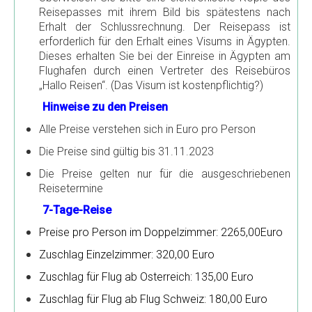
Rundfahrt durch die westliche Wüste
Reisepasses mit ihrem Bild bis spätestens nach
Erhalt der Schlussrechnung. Der Reisepass ist
Kairo und die Oase Fayum
erforderlich für den Erhalt eines Visums in Ägypten.
Dieses erhalten Sie bei der Einreise in Ägypten am
Reisen Ägypten individuell
Flughafen durch einen Vertreter des Reisebüros
Reise - Mystisches Kairo
„Hallo Reisen“. (Das Visum ist kostenpflichtig?)
Hinweise zu den Preisen
Reise - Mystisches Ägypten
Alle Preise verstehen sich in Euro pro Person
Erlebnis Reise Kairo - Pyramiden
Die Preise sind gültig bis 31.11.2023
Fünf Tage Nil Kultur Erlebnis
Die Preise gelten nur für die ausgeschriebenen
Nil - Feluken Erlebnis Fahrt
Reisetermine
Luxor mit dem Fahrrad
7-Tage-Reise
Luxor mit Esel und Fahrrad
Preise pro Person im Doppelzimmer: 2265,00Euro
Zuschlag Einzelzimmer: 320,00 Euro
Abu Simbel und Assuan Individuell
Zuschlag für Flug ab Osterreich: 135,00 Euro
Transfers
Zuschlag für Flug ab Flug Schweiz: 180,00 Euro
Kontakt