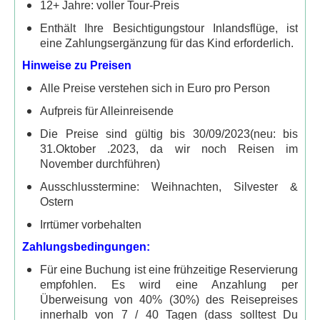
12+ Jahre: voller Tour-Preis
Meer und Sterne
Enthält Ihre Besichtigungstour Inlandsflüge, ist
eine Zahlungsergänzung für das Kind erforderlich.
Tauchen am Riff
Hinweise zu Preisen
Ausflüge in die Wüste
Alle Preise verstehen sich in Euro pro Person
Wüstensafari mit dem Geländewagen
Aufpreis für Alleinreisende
Mit Quadrunnern durch die Wüste
Die Preise sind gültig bis 30/09/2023(neu: bis
Ausflüge nach Luxor
31.Oktober .2023, da wir noch Reisen im
November durchführen)
Luxor 1 Tag mit dem Kleinbus
Ausschlusstermine: Weihnachten, Silvester &
Luxor 2 Tage mit dem Kleinbus
Ostern
Ausflüge nach Kairo
Irrtümer vorbehalten
Kairo 1 oder 2 Tage per Flug
Zahlungsbedingungen:
Für eine Buchung ist eine frühzeitige Reservierung
Kairo 1 Tag mit dem Kleinbus
empfohlen. Es wird eine Anzahlung per
Kairo 2 Tage mit dem Kleinbus
Überweisung von 40% (30%) des Reisepreises
innerhalb von 7 / 40 Tagen (dass solltest Du