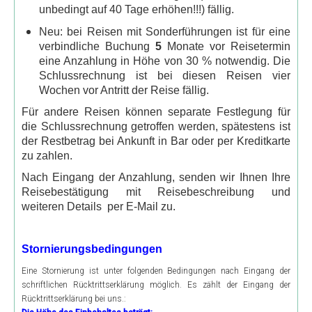
Kairo und die Oase Fayum 3 Tage
unbedingt auf 40 Tage erhöhen!!!) fällig.
Kairo und Alexandria 3 Tage
Neu: bei Reisen mit Sonderführungen ist für eine
verbindliche Buchung
5
Monate vor Reisetermin
Abu Simbel und Assuan Individuell
eine Anzahlung in Höhe von 30 % notwendig. Die
Ab Luxor
Schlussrechnung ist bei diesen Reisen vier
Wochen vor Antritt der Reise fällig.
Karnak und Luxor Tempel
Für andere Reisen können separate Festlegung für
Tal der Könige und Hatschepsut Tempel
die Schlussrechnung getroffen werden, spätestens ist
der Restbetrag bei Ankunft in Bar oder per Kreditkarte
Erlebnistour Theben west
zu zahlen.
Esna & Edfu Tempel
Nach Eingang der Anzahlung, senden wir Ihnen Ihre
Reisebestätigung mit Reisebeschreibung und
Dendera und Abydos Tempel
weiteren Details per E-Mail zu.
Sound & Licht Show am Karnak Tempel
Fahrt im Heißluftballon
Stornierungsbedingungen
Kamelreiten in Theben West
Eine Stornierung ist unter folgenden Bedingungen nach Eingang der
schriftlichen Rücktrittserklärung möglich. Es zählt der Eingang der
Ab Assuan
Rücktrittserklärung bei uns.: