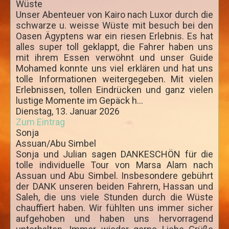
Wüste
Unser Abenteuer von Kairo nach Luxor durch die
Meer und Sterne
schwarze u. weisse Wüste mit besuch bei den
Tauchen am Riff
Oasen Ägyptens war ein riesen Erlebnis. Es hat
alles super toll geklappt, die Fahrer haben uns
Ausflüge in die Wüste
mit ihrem Essen verwöhnt und unser Guide
Mohamed konnte uns viel erklären und hat uns
Wüstensafari mit dem Geländewagen
tolle Informationen weitergegeben. Mit vielen
Mit Quadrunnern durch die Wüste
Erlebnissen, tollen Eindrücken und ganz vielen
lustige Momente im Gepäck h...
Ausflüge nach Luxor
Dienstag, 13. Januar 2026
Zum Eintrag
Luxor 1 Tag mit dem Kleinbus
Sonja
Luxor 2 Tage mit dem Kleinbus
Assuan/Abu Simbel
Sonja und Julian sagen DANKESCHÖN für die
Ausflüge nach Kairo
tolle individuelle Tour von Marsa Alam nach
Assuan und Abu Simbel. Insbesondere gebührt
Kairo 1 oder 2 Tage per Flug
der DANK unseren beiden Fahrern, Hassan und
Kairo 1 Tag mit dem Kleinbus
Saleh, die uns viele Stunden durch die Wüste
chauffiert haben. Wir fühlten uns immer sicher
Kairo 2 Tage mit dem Kleinbus
aufgehoben und haben uns hervorragend