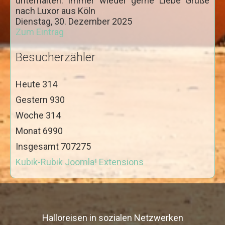
unterhalten. Immer wieder gerne Liebe Grüße
Kairo und die Oase Fayum 3 Tage
nach Luxor aus Köln
Kairo und Alexandria 3 Tage
Dienstag, 30. Dezember 2025
Zum Eintrag
Abu Simbel und Assuan Individuell
Ab Luxor
Besucherzähler
Karnak und Luxor Tempel
Heute
314
Tal der Könige und Hatschepsut Tempel
Gestern
930
Erlebnistour Theben west
Woche
314
Esna & Edfu Tempel
Monat
6990
Dendera und Abydos Tempel
Insgesamt
707275
Sound & Licht Show am Karnak Tempel
Kubik-Rubik Joomla! Extensions
Fahrt im Heißluftballon
Kamelreiten in Theben West
Ab Assuan
Halloreisen in sozialen Netzwerken