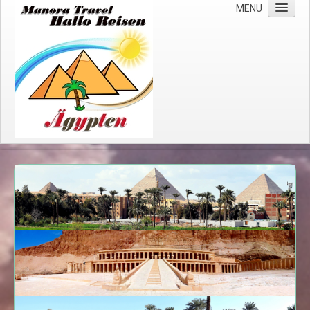
MENU
Start
Über uns
Wichtige Hinweise
Impressum
Datenschutzerklärung
Kreuzfahrten
Nilkreuzfahrten