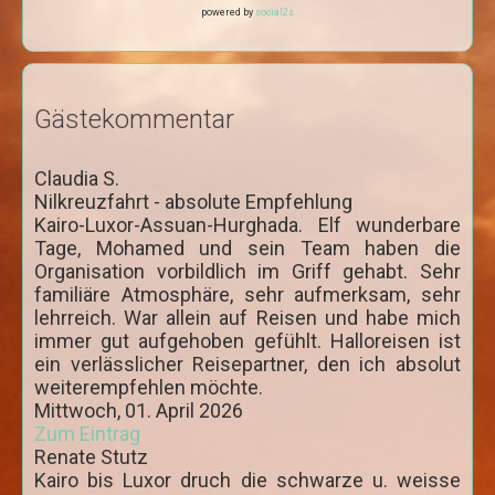
powered by
social2s
Nassersee Kreuzfahrten
4 Tage Nassersee Kreuzfahrt
5 Tage Nassersee Kreuzfahrt
Gästekommentar
8 Tage Nassersee Kreuzfahrt
Claudia S.
Ausflüge
Nilkreuzfahrt - absolute Empfehlung
Ab Hurghada
Kairo-Luxor-Assuan-Hurghada. Elf wunderbare
Tage, Mohamed und sein Team haben die
Hurghada
Organisation vorbildlich im Griff gehabt. Sehr
familiäre Atmosphäre, sehr aufmerksam, sehr
Stadtrundfahrt Hurghada
lehrreich. War allein auf Reisen und habe mich
Sharm El Naga per Kleinbus
immer gut aufgehoben gefühlt. Halloreisen ist
ein verlässlicher Reisepartner, den ich absolut
Bootsausflüge rotes Meer
weiterempfehlen möchte.
Mittwoch, 01. April 2026
Delphin Tour
Zum Eintrag
Giftun Insel
Renate Stutz
Kairo bis Luxor druch die schwarze u. weisse
Paradies Insel