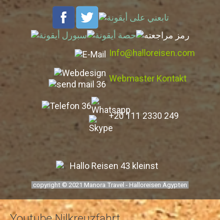
Elephantine Insel
Philae-Tempel - Staudamm - Unvollendeter Obelisk
Nubisches Museum
Info@halloreisen.com
Motorbootfahrt zum nubischen Dorf
Simeonskloster
Webmaster Kontakt
Abu Simbel mit dem Auto
Ab Alexandria Hafen
+20 111 2330 249
Alexandria Tagestour
Kairo Tagestour
2 Tage Kairo und Pyramiden
Ab Safaga Hafen
copyright © 2021 Manora Travel - Halloreisen Ägypten
Wüsten und Oasen
Von Luxor in die Oase Kharga
Youtube Nilkreuzfahrt