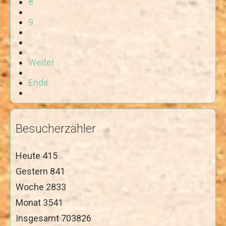
8
Gästebuch
9
...
Weiter
Ende
Besucherzähler
Heute
415
Gestern
841
Woche
2833
Monat
3541
Insgesamt
703826