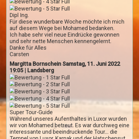
Elephantine Insel
Philae-Tempel - Staudamm - Unvollendeter Obelisk
Dipl Ing.
Für diese wunderbare Woche möchte ich mich
Nubisches Museum
auf diesem Wege bei Mohamed bedanken.
Ich habe sehr viel neue Eindrücke gewonnen
Motorbootfahrt zum nubischen Dorf
und sehr nette Menschen kennengelernt.
Simeonskloster
Danke für Alles
Carsten
Abu Simbel mit dem Auto
Margitta Bornschein
Samstag, 11. Juni 2022
Ab Alexandria Hafen
19:05 | Landsberg
Alexandria Tagestour
Kairo Tagestour
2 Tage Kairo und Pyramiden
Super Tour-Guide
Ab Safaga Hafen
Während unseres Aufenthaltes in Luxor wurden
Wüsten und Oasen
wir von Mohamed betreut. Es war durchweg eine
interessante und beeindruckende Tour... die
Von Luxor in die Oase Kharga
Tempel von Luxor, Karnak und der Hatschepsut