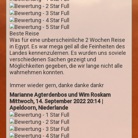
Meer und Sterne
Tauchen am Riff
Ausflüge in die Wüste
Beste Reise
Was für eine unberscheinliche 2 Wochen Reise
Wüstensafari mit dem Geländewagen
in Egypt. Es war mega geil all die Feinheiten des
Landes kennenzulernen. Es wurden uns soviele
Mit Quadrunnern durch die Wüste
verschiedenen Sachen gezeigt und
Ausflüge nach Luxor
Möglichkeiten gegeben, die wir lange nicht alle
wahrnehmen konnten.
Luxor 1 Tag mit dem Kleinbus
Immer wieder gern, danke danke dankr
Luxor 2 Tage mit dem Kleinbus
Marianne Agterdenbos und Wim Roskam
Ausflüge nach Kairo
Mittwoch, 14. September 2022 20:14 |
Kairo 1 oder 2 Tage per Flug
Apeldoorn, Niederlande
Kairo 1 Tag mit dem Kleinbus
Kairo 2 Tage mit dem Kleinbus