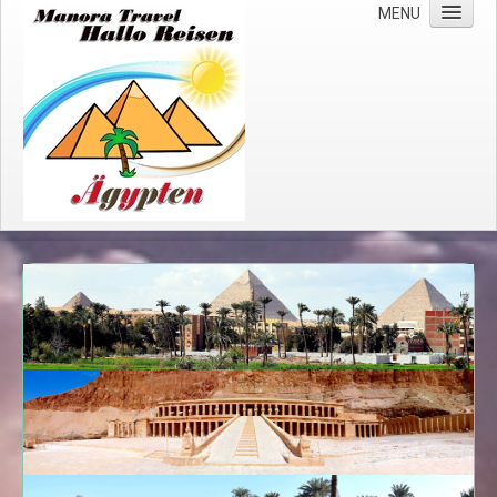
MENU
Start
Über uns
Wichtige Hinweise
Impressum
Datenschutzerklärung
Kreuzfahrten
Nilkreuzfahrten