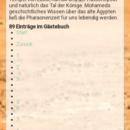
und natürlich das Tal der Könige. Mohameds
Rundfahrt durch die westliche Wüste
geschichtliches Wissen über das alte Ägypten
Kairo und die Oase Fayum
ließ die Pharaonenzeit für uns lebendig werden.
Reisen Ägypten individuell
89 Einträge im Gästebuch
Start
Reise - Mystisches Kairo
Zurück
Reise - Mystisches Ägypten
1
Erlebnis Reise Kairo - Pyramiden
Fünf Tage Nil Kultur Erlebnis
2
Nil - Feluken Erlebnis Fahrt
3
Luxor mit dem Fahrrad
...
Luxor mit Esel und Fahrrad
5
Abu Simbel und Assuan Individuell
6
Transfers
7
Kontakt