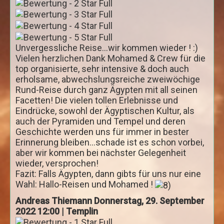
Nassersee Kreuzfahrten
4 Tage Nassersee Kreuzfahrt
Unvergessliche Reise...wir kommen wieder ! :)
5 Tage Nassersee Kreuzfahrt
Vielen herzlichen Dank Mohamed & Crew für die
8 Tage Nassersee Kreuzfahrt
top organisierte, sehr intensive & doch auch
erholsame, abwechslungsreiche zweiwöchige
Ausflüge
Rund-Reise durch ganz Ägypten mit all seinen
Facetten! Die vielen tollen Erlebnisse und
Ab Hurghada
Eindrücke, sowohl der Ägyptischen Kultur, als
Hurghada
auch der Pyramiden und Tempel und deren
Geschichte werden uns für immer in bester
Stadtrundfahrt Hurghada
Erinnerung bleiben...schade ist es schon vorbei,
aber wir kommen bei nächster Gelegenheit
Sharm El Naga per Kleinbus
wieder, versprochen!
Bootsausflüge rotes Meer
Fazit: Falls Ägypten, dann gibts für uns nur eine
Wahl: Hallo-Reisen und Mohamed !
Delphin Tour
Andreas Thiemann
Donnerstag, 29. September
Giftun Insel
2022 12:00 | Templin
Paradies Insel