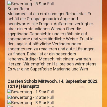
Kairo und die Oase Fayum 3 Tage
Super Reise
Kairo und Alexandria 3 Tage
Mohamed ist ein erstklassiger Reiseleiter. Er
Abu Simbel und Assuan Individuell
behält die Gruppe genau im Auge und
beantwortet alle Fragen. Außerdem verfügt er
Ab Luxor
über ein erstaunliches Wissen über die
ägyptische Geschichte und erzählt sie auf
Karnak und Luxor Tempel
angenehme und verständliche Weise. Er ist in
Tal der Könige und Hatschepsut Tempel
der Lage, auf plötzliche Veränderungen
angemessen zu reagieren und gute Lösungen
Erlebnistour Theben west
zu finden. Dabei ist er ein besonders
liebenswürdiger Mensch mit einem warmen
Esna & Edfu Tempel
Herzen. Wir empfehlen Halloreisen wärmstens.
Dendera und Abydos Tempel
Es war eine SuperReise Marianne und Wim
Sound & Licht Show am Karnak Tempel
Carsten Scholz
Mittwoch, 14. September 2022
Fahrt im Heißluftballon
12:19 | Hainspitz
Kamelreiten in Theben West
Ab Assuan