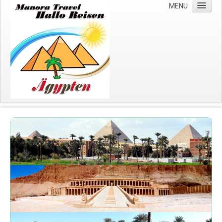
MENU
Start
Über uns
Wichtige Hinweise
Impressum
Datenschutzerklärung
Kreuzfahrten
Nilkreuzfahrten