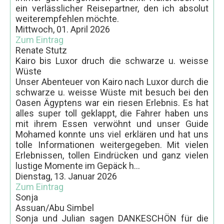
ein verlässlicher Reisepartner, den ich absolut
Meer und Sterne
weiterempfehlen möchte.
Mittwoch, 01. April 2026
Tauchen am Riff
Zum Eintrag
Renate Stutz
Ausflüge in die Wüste
Kairo bis Luxor druch die schwarze u. weisse
Wüstensafari mit dem Geländewagen
Wüste
Unser Abenteuer von Kairo nach Luxor durch die
Mit Quadrunnern durch die Wüste
schwarze u. weisse Wüste mit besuch bei den
Oasen Ägyptens war ein riesen Erlebnis. Es hat
Ausflüge nach Luxor
alles super toll geklappt, die Fahrer haben uns
Luxor 1 Tag mit dem Kleinbus
mit ihrem Essen verwöhnt und unser Guide
Mohamed konnte uns viel erklären und hat uns
Luxor 2 Tage mit dem Kleinbus
tolle Informationen weitergegeben. Mit vielen
Erlebnissen, tollen Eindrücken und ganz vielen
Ausflüge nach Kairo
lustige Momente im Gepäck h...
Kairo 1 oder 2 Tage per Flug
Dienstag, 13. Januar 2026
Zum Eintrag
Kairo 1 Tag mit dem Kleinbus
Sonja
Assuan/Abu Simbel
Kairo 2 Tage mit dem Kleinbus
Sonja und Julian sagen DANKESCHÖN für die