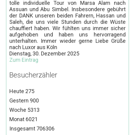
Kairo und die Oase Fayum 3 Tage
tolle individuelle Tour von Marsa Alam nach
Assuan und Abu Simbel. Insbesondere gebührt
Kairo und Alexandria 3 Tage
der DANK unseren beiden Fahrern, Hassan und
Saleh, die uns viele Stunden durch die Wüste
Abu Simbel und Assuan Individuell
chauffiert haben. Wir fühlten uns immer sicher
Ab Luxor
aufgehoben und haben uns hervorragend
unterhalten. Immer wieder gerne Liebe Grüße
Karnak und Luxor Tempel
nach Luxor aus Köln
Dienstag, 30. Dezember 2025
Tal der Könige und Hatschepsut Tempel
Zum Eintrag
Erlebnistour Theben west
Besucherzähler
Esna & Edfu Tempel
Dendera und Abydos Tempel
Heute
275
Sound & Licht Show am Karnak Tempel
Gestern
900
Fahrt im Heißluftballon
Woche
5313
Kamelreiten in Theben West
Monat
6021
Ab Assuan
Insgesamt
706306