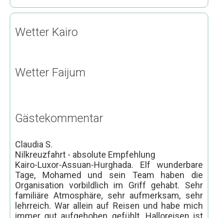
Nassersee Kreuzfahrten
4 Tage Nassersee Kreuzfahrt
Wetter Kairo
5 Tage Nassersee Kreuzfahrt
8 Tage Nassersee Kreuzfahrt
Wetter Faijum
Ausflüge
Ab Hurghada
Hurghada
Gästekommentar
Stadtrundfahrt Hurghada
Claudia S.
Sharm El Naga per Kleinbus
Nilkreuzfahrt - absolute Empfehlung
Kairo-Luxor-Assuan-Hurghada. Elf wunderbare
Bootsausflüge rotes Meer
Tage, Mohamed und sein Team haben die
Delphin Tour
Organisation vorbildlich im Griff gehabt. Sehr
familiäre Atmosphäre, sehr aufmerksam, sehr
Giftun Insel
lehrreich. War allein auf Reisen und habe mich
immer gut aufgehoben gefühlt. Halloreisen ist
Paradies Insel