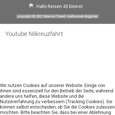
Rundfahrt durch die westliche Wüste
Kairo und die Oase Fayum
copyright © 2021 Manora Travel - Halloreisen Ägypten
Reisen Ägypten individuell
Reise - Mystisches Kairo
Youtube Nilkreuzfahrt
Reise - Mystisches Ägypten
Erlebnis Reise Kairo - Pyramiden
Fünf Tage Nil Kultur Erlebnis
Nil - Feluken Erlebnis Fahrt
Luxor mit dem Fahrrad
Wir nutzen Cookies auf unserer Website. Einige von
Luxor mit Esel und Fahrrad
ihnen sind essenziell für den Betrieb der Seite, während
Abu Simbel und Assuan Individuell
andere uns helfen, diese Website und die
Nutzererfahrung zu verbessern (Tracking Cookies). Sie
Transfers
können selbst entscheiden, ob Sie die Cookies zulassen
möchten. Bitte beachten Sie, dass bei einer Ablehnung
Kontakt